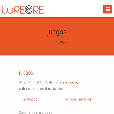
juegos
Home
/
juegos
juegos
On abril 11, 2014
,
Posted by
adminturecre
,
en
With
Comentarios desactivados
juegos
←
acabados
ventajas umolding
→
Comments are closed.